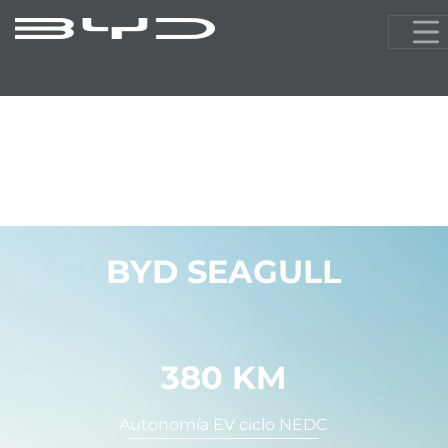
Modelos
Conócenos
Servicios
Calculadora ver
Línea de atención
(51) 9501298
BYD SEAGULL
380 KM
Autonomía EV ciclo NEDC